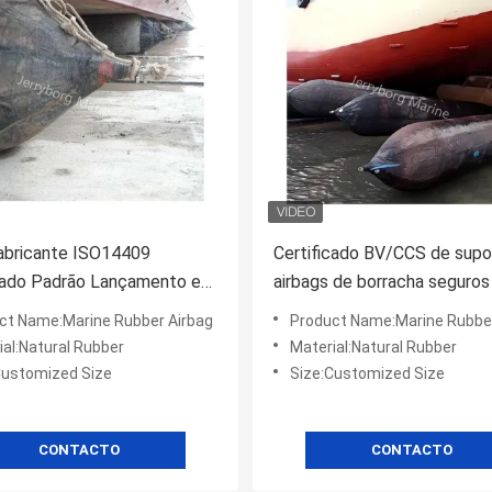
abricante ISO14409
Certificado BV/CCS de supo
cado Padrão Lançamento e
airbags de borracha seguros
o de navios Airbags de
eficientes para o lançament
ct Name:Marine Rubber Airbag
Product Name:Marine Rubber
a marinha
navios
ial:Natural Rubber
Material:Natural Rubber
Customized Size
Size:Customized Size
CONTACTO
CONTACTO