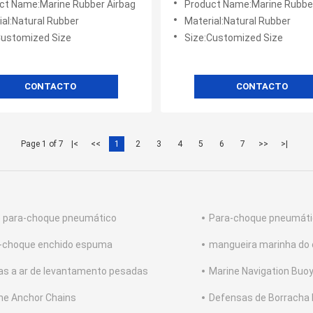
ct Name:Marine Rubber Airbag
Product Name:Marine Rubber
navios
ial:Natural Rubber
Material:Natural Rubber
Customized Size
Size:Customized Size
CONTACTO
CONTACTO
Page 1 of 7
|<
<<
1
2
3
4
5
6
7
>>
>|
o para-choque pneumático
Para-choque pneumátic
-choque enchido espuma
mangueira marinha do 
as a ar de levantamento pesadas
Marine Navigation Buo
ne Anchor Chains
Defensas de Borracha