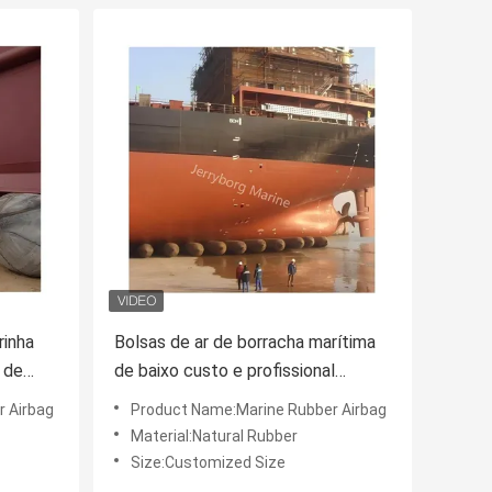
rinha
Bolsas de ar de borracha marítima
 de
de baixo custo e profissional
09
aprovadas pela ISO para o
 Airbag
Product Name:Marine Rubber Airbag
lançamento e levantamento de
Material:Natural Rubber
navios
Size:Customized Size