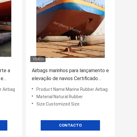
rte a
Airbags marinhos para lançamento e
 e
elevação de navios Certificado
o de
ISO9001 Airbags de borracha
 Airbag
Product Name:Marine Rubber Airbag
Material:Natural Rubber
Size:Customized Size
CONTACTO