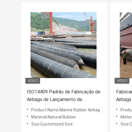
ISO14409 Padrão de Fabricação de
Fabrica
Airbags de Lançamento de
Airbags
Borracha Marinha de Alto
de navi
Product Name:Marine Rubber Airbag
Produ
Desempenho
Material:Natural Rubber
Mater
Size:Customized Size
Size: