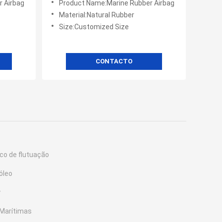
 Airbag
Product Name:Marine Rubber Airbag
Material:Natural Rubber
Size:Customized Size
CONTACTO
o de flutuação
óleo
y
 Marítimas