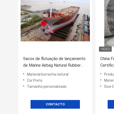
Sacos de flutuação de lançamento
China F
de Marine Airbag Natural Rubber
Certifi
Roller do navio 1.5m*15m
elevaçã
Material:borracha natural
Produ
borrach
Cor:Preto
Mater
Tamanho:personalizado
Size:
CONTACTO