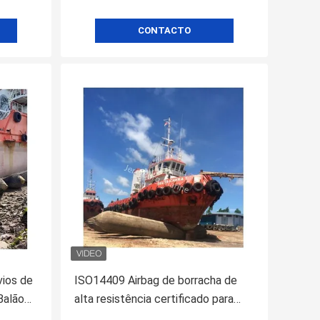
CONTACTO
vios de
ISO14409 Airbag de borracha de
Balão
alta resistência certificado para
 de
lançamento e elevação de navios