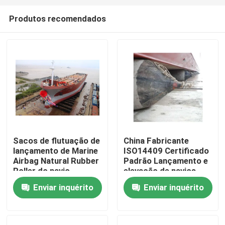
Produtos recomendados
Sacos de flutuação de
China Fabricante
lançamento de Marine
ISO14409 Certificado
Casa
Airbag Natural Rubber
Padrão Lançamento e
Roller do navio
elevação de navios
1.5m*15m
Airbags de borracha
Enviar inquérito
Enviar inquérito
Produtos
marinha
Sobre nós