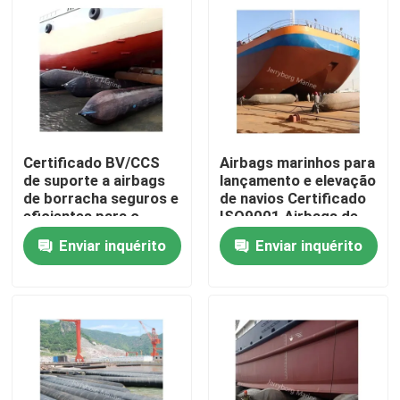
Excursão da fábrica
Controle da qualidade
Certificado BV/CCS
Airbags marinhos para
Contacte-nos
de suporte a airbags
lançamento e elevação
de borracha seguros e
de navios Certificado
eficientes para o
ISO9001 Airbags de
Notícia
lançamento de navios
borracha
Enviar inquérito
Enviar inquérito
Casos
Para-choque pneumático de Yokohama
hidro para-choque pneumático