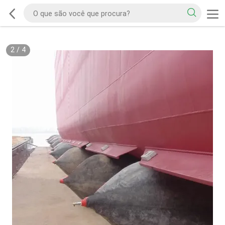
2
/
4