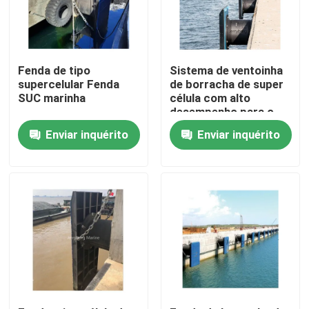
Excursão da fábrica
Fenda de tipo
Sistema de ventoinha
Controle da qualidade
supercelular Fenda
de borracha de super
SUC marinha
célula com alto
desempenho para o
porto
Contacte-nos
Enviar inquérito
Enviar inquérito
Notícia
Casos
Para-choque pneumático de Yokohama
hidro para-choque pneumático