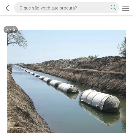
2
/
5